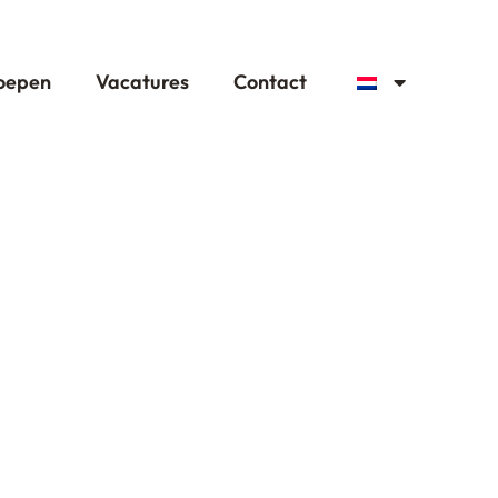
oepen
Vacatures
Contact
de Efteling