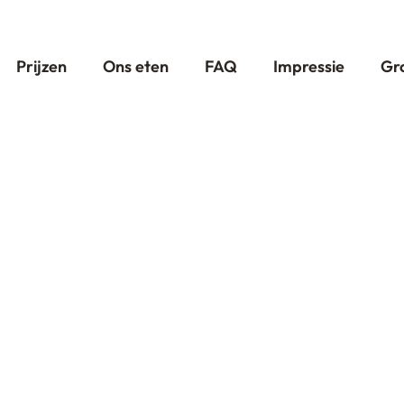
Prijzen
Ons eten
FAQ
Impressie
Gr
in de buurt van 