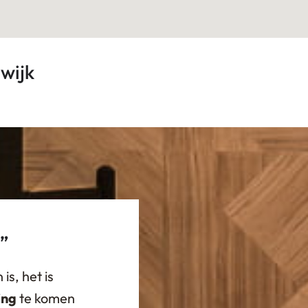
wijk
t”
is, het is
ing
te komen