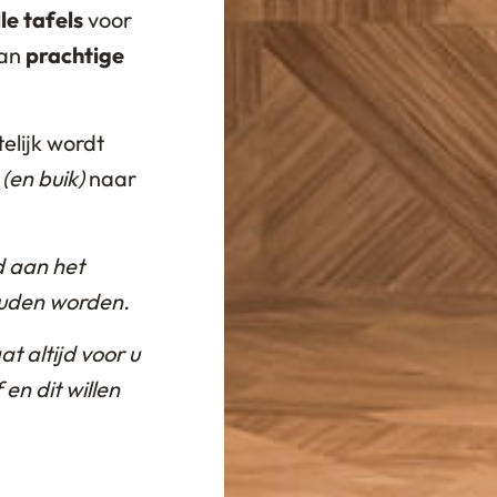
le tafels
voor
van
prachtige
elijk wordt
(en buik)
naar
jd aan het
ouden worden.
t altijd voor u
 en dit willen