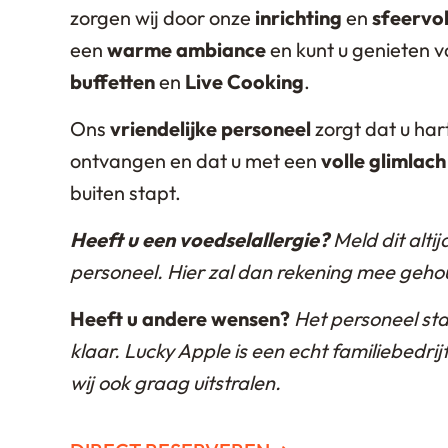
zorgen wij door onze
inrichting
en
sfeervol
een
warme ambiance
en kunt u genieten 
buffetten
en
Live Cooking
.
Ons
vriendelijke personeel
zorgt dat u hart
ontvangen en dat u met een
volle glimlach
buiten stapt.
Heeft u een voedselallergie?
Meld dit alti
personeel. Hier zal dan rekening mee geh
Heeft u andere wensen?
Het personeel staa
klaar. Lucky Apple is een echt familiebedrijf
wij ook graag uitstralen.