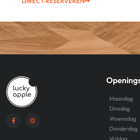
DIRECT RESERVEREN
Openings
Maandag
Dinsdag
Woensdag
Donderdag
Vrijdag