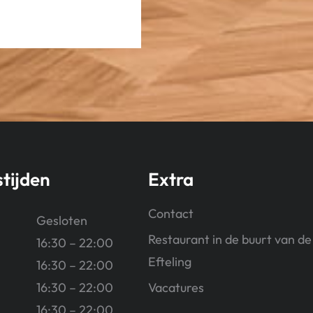
tijden
Extra
Contact
Gesloten
Restaurant in de buurt van de
16:30 – 22:00
Efteling
16:30 – 22:00
16:30 – 22:00
Vacatures
16:30 – 22:00