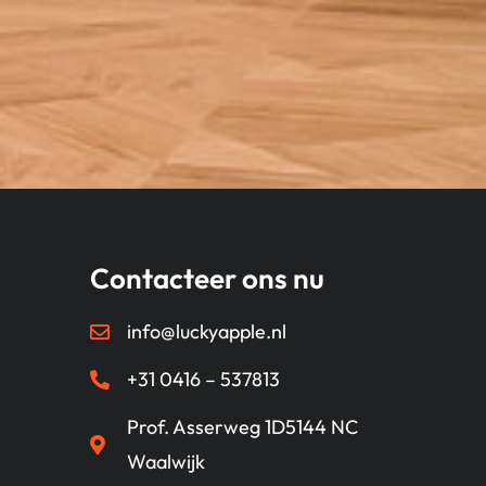
Contacteer ons nu
info@luckyapple.nl
+31 0416 – 537813
Prof. Asserweg 1D5144 NC
Waalwijk